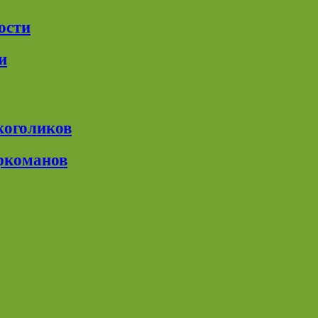
ости
и
коголиков
ркоманов