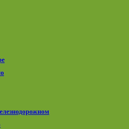
ре
но
Железнодорожном
о