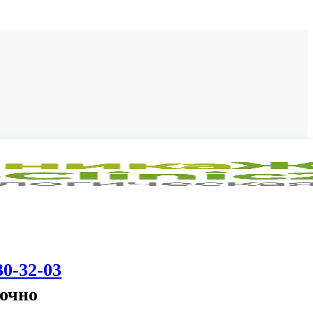
30-32-03
точно